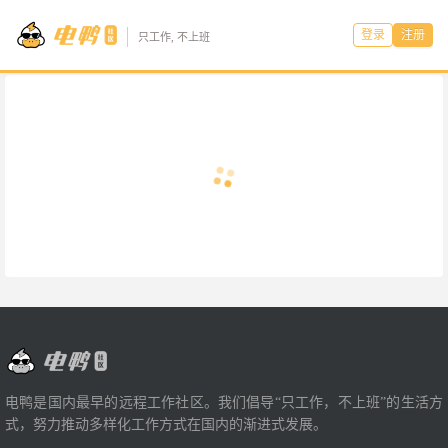
登录
注册
只工作, 不上班
电鸭是国内最早的远程工作社区。我们倡导“只工作，不上班”的生活方
式，努力推动多样化工作方式在国内的渐进式发展。