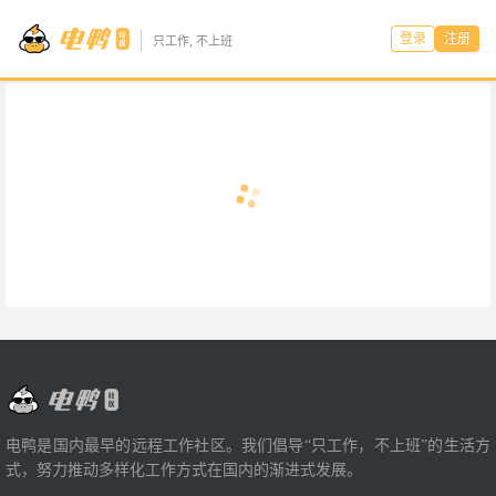
登录
注册
只工作, 不上班
电鸭是国内最早的远程工作社区。我们倡导“只工作，不上班”的生活方
式，努力推动多样化工作方式在国内的渐进式发展。