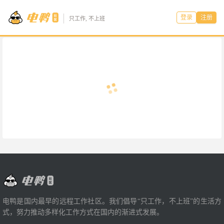
登录
注册
只工作, 不上班
电鸭是国内最早的远程工作社区。我们倡导“只工作，不上班”的生活方
式，努力推动多样化工作方式在国内的渐进式发展。