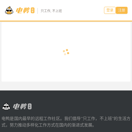
登录
注册
只工作, 不上班
电鸭是国内最早的远程工作社区。我们倡导“只工作，不上班”的生活方
式，努力推动多样化工作方式在国内的渐进式发展。