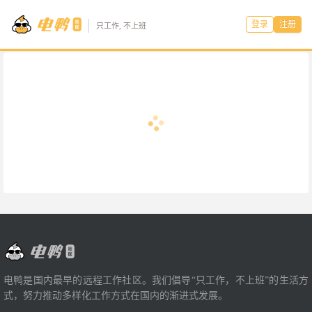
登录
注册
只工作, 不上班
电鸭是国内最早的远程工作社区。我们倡导“只工作，不上班”的生活方
式，努力推动多样化工作方式在国内的渐进式发展。