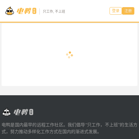
登录
注册
只工作, 不上班
电鸭是国内最早的远程工作社区。我们倡导“只工作，不上班”的生活方
式，努力推动多样化工作方式在国内的渐进式发展。