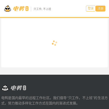
登录
注册
只工作, 不上班
电鸭是国内最早的远程工作社区。我们倡导“只工作，不上班”的生活方
式，努力推动多样化工作方式在国内的渐进式发展。