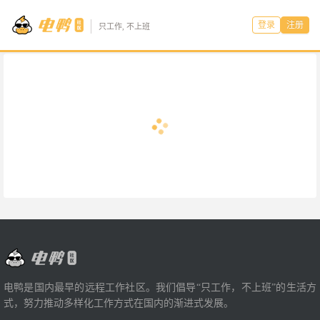
登录
注册
只工作, 不上班
电鸭是国内最早的远程工作社区。我们倡导“只工作，不上班”的生活方
式，努力推动多样化工作方式在国内的渐进式发展。