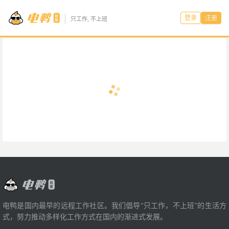
登录
注册
只工作, 不上班
电鸭是国内最早的远程工作社区。我们倡导“只工作，不上班”的生活方
式，努力推动多样化工作方式在国内的渐进式发展。