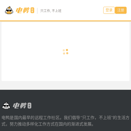
登录
注册
只工作, 不上班
电鸭是国内最早的远程工作社区。我们倡导“只工作，不上班”的生活方
式，努力推动多样化工作方式在国内的渐进式发展。