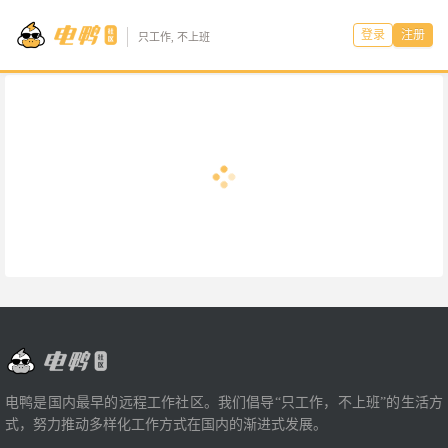
登录
注册
只工作, 不上班
电鸭是国内最早的远程工作社区。我们倡导“只工作，不上班”的生活方
式，努力推动多样化工作方式在国内的渐进式发展。