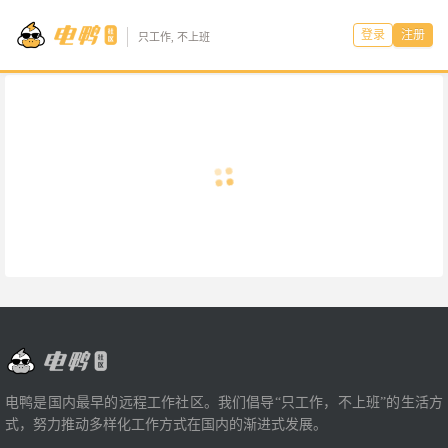
登录
注册
只工作, 不上班
电鸭是国内最早的远程工作社区。我们倡导“只工作，不上班”的生活方
式，努力推动多样化工作方式在国内的渐进式发展。