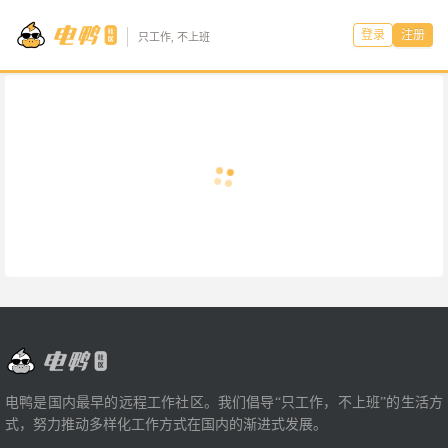
登录
注册
只工作, 不上班
电鸭是国内最早的远程工作社区。我们倡导“只工作，不上班”的生活方
式，努力推动多样化工作方式在国内的渐进式发展。