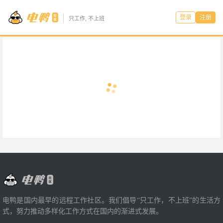
登录
注册
只工作, 不上班
电鸭是国内最早的远程工作社区。我们倡导“只工作，不上班”的生活方
式，努力推动多样化工作方式在国内的渐进式发展。