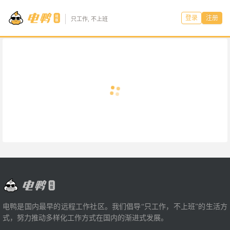
登录
注册
只工作, 不上班
电鸭是国内最早的远程工作社区。我们倡导“只工作，不上班”的生活方
式，努力推动多样化工作方式在国内的渐进式发展。