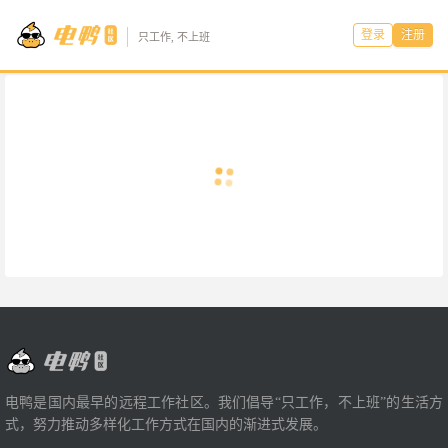
登录
注册
只工作, 不上班
电鸭是国内最早的远程工作社区。我们倡导“只工作，不上班”的生活方
式，努力推动多样化工作方式在国内的渐进式发展。