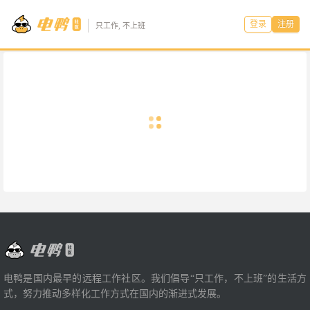
登录
注册
只工作, 不上班
电鸭是国内最早的远程工作社区。我们倡导“只工作，不上班”的生活方
式，努力推动多样化工作方式在国内的渐进式发展。