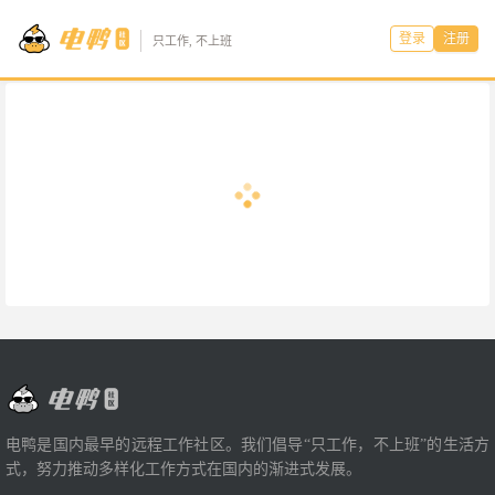
登录
注册
只工作, 不上班
电鸭是国内最早的远程工作社区。我们倡导“只工作，不上班”的生活方
式，努力推动多样化工作方式在国内的渐进式发展。