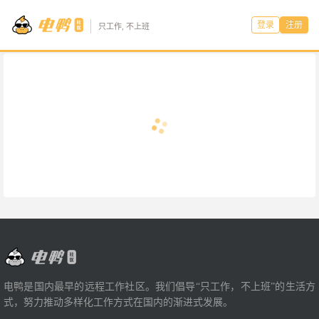
登录
注册
只工作, 不上班
电鸭是国内最早的远程工作社区。我们倡导“只工作，不上班”的生活方
式，努力推动多样化工作方式在国内的渐进式发展。