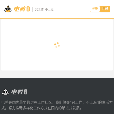
登录
注册
只工作, 不上班
电鸭是国内最早的远程工作社区。我们倡导“只工作，不上班”的生活方
式，努力推动多样化工作方式在国内的渐进式发展。