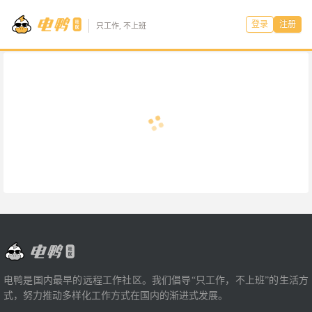
登录
注册
只工作, 不上班
电鸭是国内最早的远程工作社区。我们倡导“只工作，不上班”的生活方
式，努力推动多样化工作方式在国内的渐进式发展。