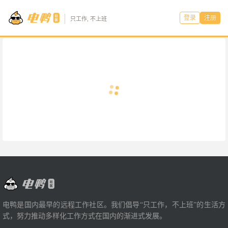
登录
注册
只工作, 不上班
电鸭是国内最早的远程工作社区。我们倡导“只工作，不上班”的生活方
式，努力推动多样化工作方式在国内的渐进式发展。