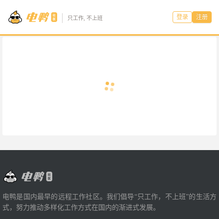
登录
注册
只工作, 不上班
电鸭是国内最早的远程工作社区。我们倡导“只工作，不上班”的生活方
式，努力推动多样化工作方式在国内的渐进式发展。