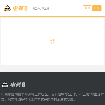
登录
注册
只工作, 不上班
电鸭是国内最早的远程工作社区。我们倡导“只工作，不上班”的生活方
式，努力推动多样化工作方式在国内的渐进式发展。