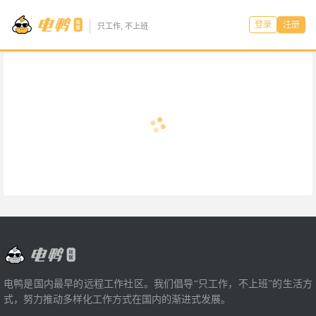
登录
注册
只工作, 不上班
电鸭是国内最早的远程工作社区。我们倡导“只工作，不上班”的生活方
式，努力推动多样化工作方式在国内的渐进式发展。