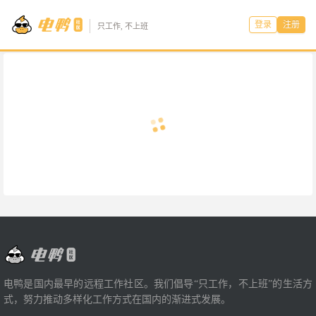
登录
注册
只工作, 不上班
电鸭是国内最早的远程工作社区。我们倡导“只工作，不上班”的生活方
式，努力推动多样化工作方式在国内的渐进式发展。