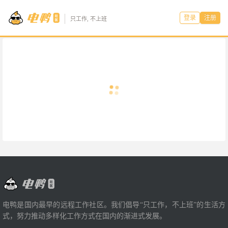
登录
注册
只工作, 不上班
电鸭是国内最早的远程工作社区。我们倡导“只工作，不上班”的生活方
式，努力推动多样化工作方式在国内的渐进式发展。