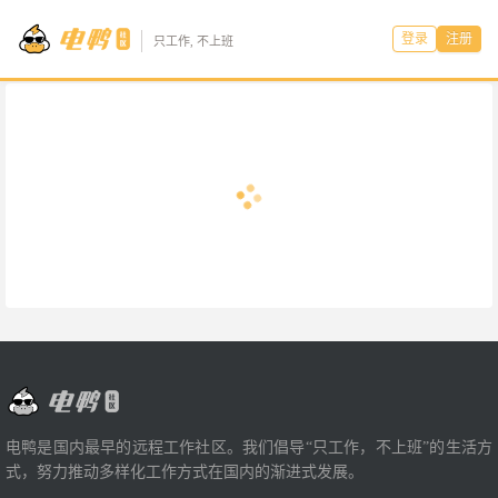
登录
注册
只工作, 不上班
电鸭是国内最早的远程工作社区。我们倡导“只工作，不上班”的生活方
式，努力推动多样化工作方式在国内的渐进式发展。