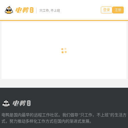
登录
注册
只工作, 不上班
电鸭是国内最早的远程工作社区。我们倡导“只工作，不上班”的生活方
式，努力推动多样化工作方式在国内的渐进式发展。