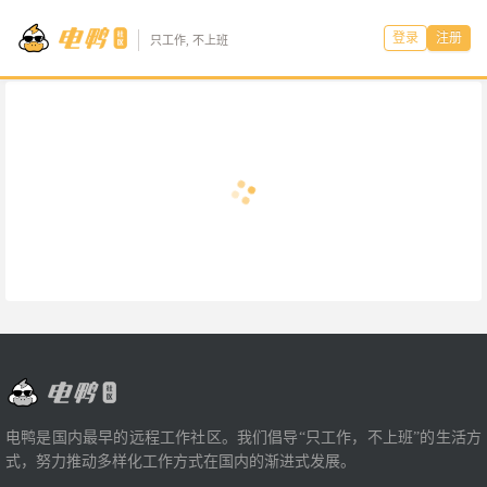
登录
注册
只工作, 不上班
电鸭是国内最早的远程工作社区。我们倡导“只工作，不上班”的生活方
式，努力推动多样化工作方式在国内的渐进式发展。