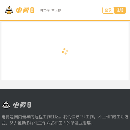
登录
注册
只工作, 不上班
电鸭是国内最早的远程工作社区。我们倡导“只工作，不上班”的生活方
式，努力推动多样化工作方式在国内的渐进式发展。