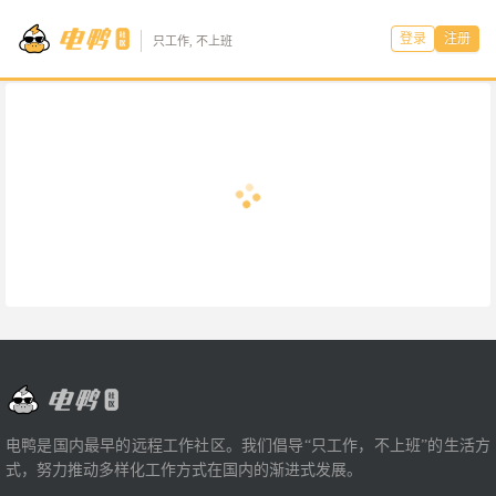
登录
注册
只工作, 不上班
电鸭是国内最早的远程工作社区。我们倡导“只工作，不上班”的生活方
式，努力推动多样化工作方式在国内的渐进式发展。