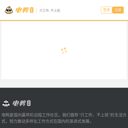
登录
注册
只工作, 不上班
电鸭是国内最早的远程工作社区。我们倡导“只工作，不上班”的生活方
式，努力推动多样化工作方式在国内的渐进式发展。