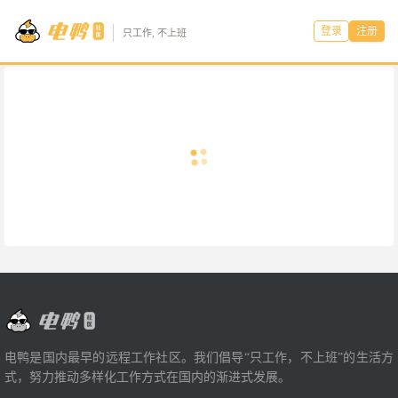
登录
注册
只工作, 不上班
电鸭是国内最早的远程工作社区。我们倡导“只工作，不上班”的生活方
式，努力推动多样化工作方式在国内的渐进式发展。