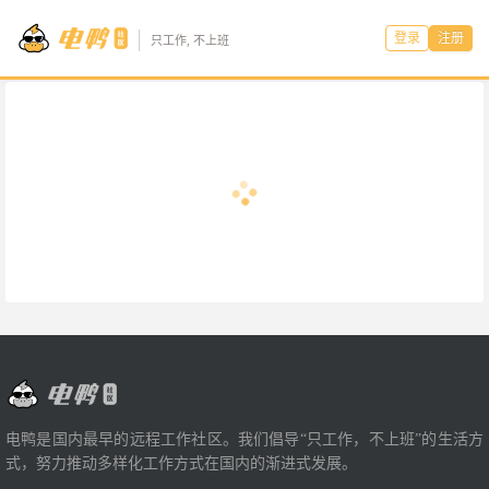
登录
注册
只工作, 不上班
电鸭是国内最早的远程工作社区。我们倡导“只工作，不上班”的生活方
式，努力推动多样化工作方式在国内的渐进式发展。