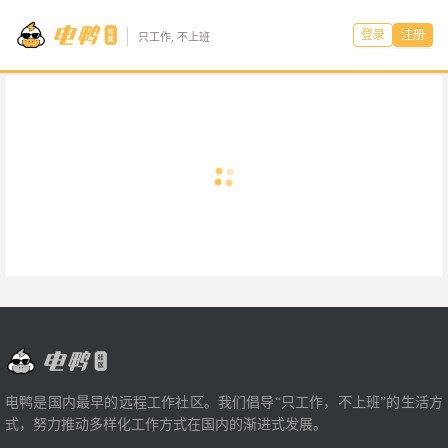
登录
注册
只工作, 不上班
电鸭是国内最早的远程工作社区。我们倡导“只工作，不上班”的生活方
式，努力推动多样化工作方式在国内的渐进式发展。