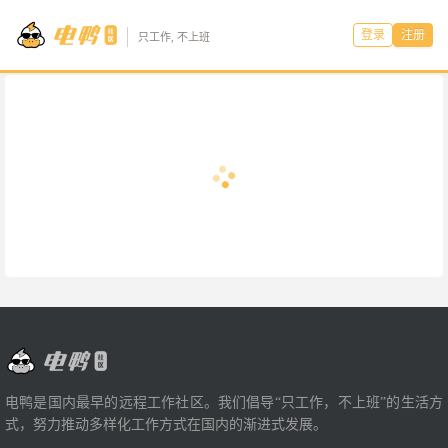
登录
注册
只工作, 不上班
电鸭是国内最早的远程工作社区。我们倡导“只工作，不上班”的生活方
式，努力推动多样化工作方式在国内的渐进式发展。