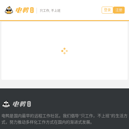
登录
注册
只工作, 不上班
电鸭是国内最早的远程工作社区。我们倡导“只工作，不上班”的生活方
式，努力推动多样化工作方式在国内的渐进式发展。