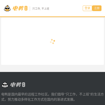
登录
注册
只工作, 不上班
电鸭是国内最早的远程工作社区。我们倡导“只工作，不上班”的生活方
式，努力推动多样化工作方式在国内的渐进式发展。