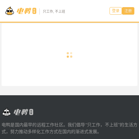
登录
注册
只工作, 不上班
电鸭是国内最早的远程工作社区。我们倡导“只工作，不上班”的生活方
式，努力推动多样化工作方式在国内的渐进式发展。