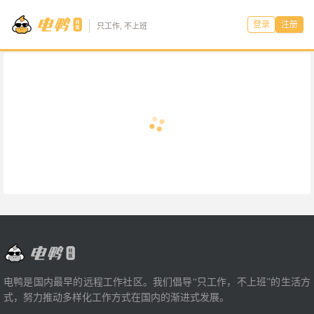
登录
注册
只工作, 不上班
电鸭是国内最早的远程工作社区。我们倡导“只工作，不上班”的生活方
式，努力推动多样化工作方式在国内的渐进式发展。