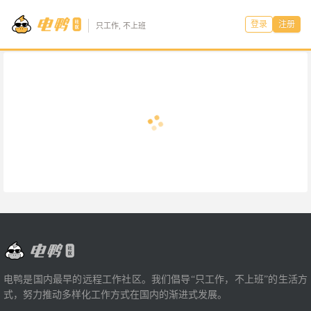
登录
注册
只工作, 不上班
电鸭是国内最早的远程工作社区。我们倡导“只工作，不上班”的生活方
式，努力推动多样化工作方式在国内的渐进式发展。