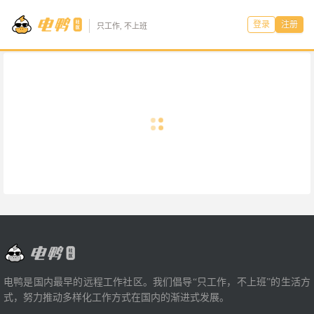
登录
注册
只工作, 不上班
电鸭是国内最早的远程工作社区。我们倡导“只工作，不上班”的生活方
式，努力推动多样化工作方式在国内的渐进式发展。