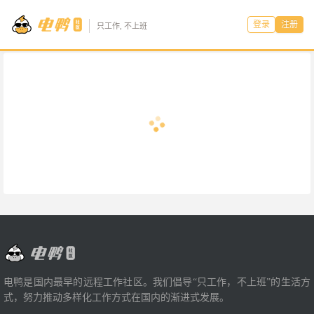
登录
注册
只工作, 不上班
电鸭是国内最早的远程工作社区。我们倡导“只工作，不上班”的生活方
式，努力推动多样化工作方式在国内的渐进式发展。