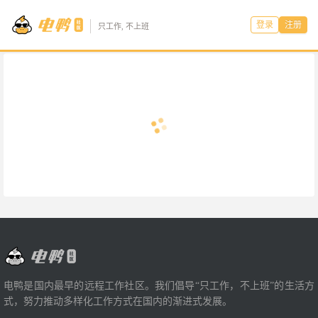
登录
注册
只工作, 不上班
电鸭是国内最早的远程工作社区。我们倡导“只工作，不上班”的生活方
式，努力推动多样化工作方式在国内的渐进式发展。