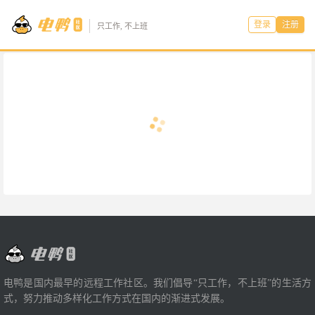
登录
注册
只工作, 不上班
电鸭是国内最早的远程工作社区。我们倡导“只工作，不上班”的生活方
式，努力推动多样化工作方式在国内的渐进式发展。