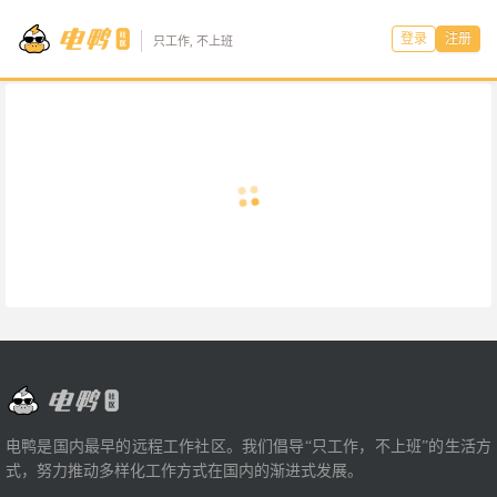
登录
注册
只工作, 不上班
电鸭是国内最早的远程工作社区。我们倡导“只工作，不上班”的生活方
式，努力推动多样化工作方式在国内的渐进式发展。