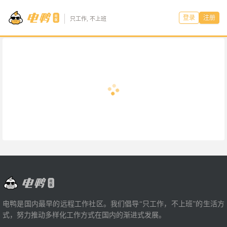
登录
注册
只工作, 不上班
电鸭是国内最早的远程工作社区。我们倡导“只工作，不上班”的生活方
式，努力推动多样化工作方式在国内的渐进式发展。