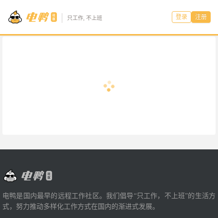
登录
注册
只工作, 不上班
电鸭是国内最早的远程工作社区。我们倡导“只工作，不上班”的生活方
式，努力推动多样化工作方式在国内的渐进式发展。