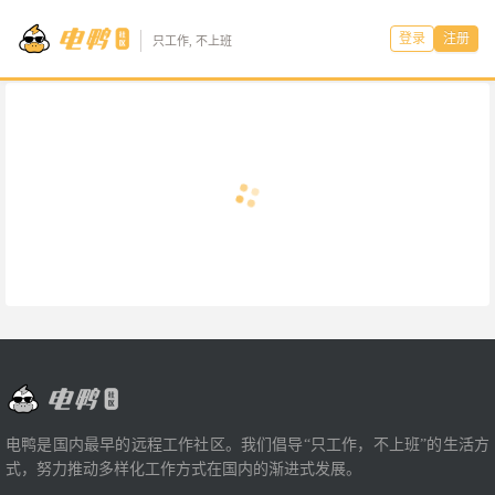
登录
注册
只工作, 不上班
电鸭是国内最早的远程工作社区。我们倡导“只工作，不上班”的生活方
式，努力推动多样化工作方式在国内的渐进式发展。